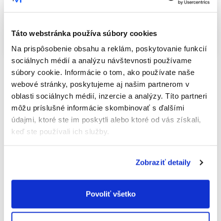
Táto webstránka používa súbory cookies
Na prispôsobenie obsahu a reklám, poskytovanie funkcií
sociálnych médií a analýzu návštevnosti používame
19.09.2023 • Prečítate za 1 min 45 sec
súbory cookie. Informácie o tom, ako používate naše
InteliMail pumpuje objednávky do Shoptet e-
webové stránky, poskytujeme aj našim partnerom v
shopov celé 4 mesiace zadarmo
oblasti sociálnych médií, inzercie a analýzy. Títo partneri
môžu príslušné informácie skombinovať s ďalšími
Mnoho e-shopov čaká na najhlavnejšiu sezónu v roku aby
údajmi, ktoré ste im poskytli alebo ktoré od vás získali,
sa nadýchli. Pandémia, vojna, energetická kríza, inflácia,
keď ste používali ich služby.
nárast ceny reklamy, klesajúci výkon kampaní, klesajúca
kúpyschopnosť a zmena nákupného správania. Týmito
všetkými komplikáciami si v posledných rokoch prešiel
Zobraziť detaily
nejeden e-shop. A preto sme sa rozhodli do vás
napumpovať poriadny kyslík.
Povoliť všetko