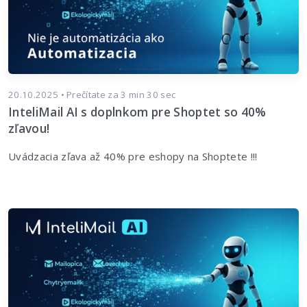
20.10.2025 • Prečítate za 3 min 30 sec
InteliMail AI s doplnkom pre Shoptet so 40%
zľavou!
Uvádzacia zľava až 40% pre eshopy na Shoptete !!!