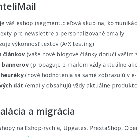
teliMail
je váš eshop (segment,cieľová skupina, komunikáci
texty pre newslettre a personalizované emaily
zuje výkonnosť textov (A/X testing)
h článkov
(vaše nové blogové články doručí vašim
h bannerov
(propaguje e-mailom vždy aktuálne akc
z heuréky
(nové hodnotenia sa samé zobrazujú v e-
vých dát
(emaily obsahujú vždy aktuálne produkto
alácia a migrácia
shopy na Eshop-rychle, Upgates, PrestaShop, Ope