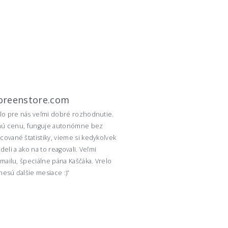
oreenstore.com
lo pre nás veľmi dobré rozhodnutie.
eľnú cenu, funguje autonómne bez
ované štatistiky, vieme si kedykoľvek
ideli a ako na to reagovali. Veľmi
mailu, špeciálne pána Kaščáka. Vrelo
esú ďalšie mesiace :)”