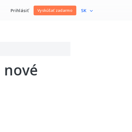
Prihlásiť
SK
Vyskúšať zadarmo
e nové