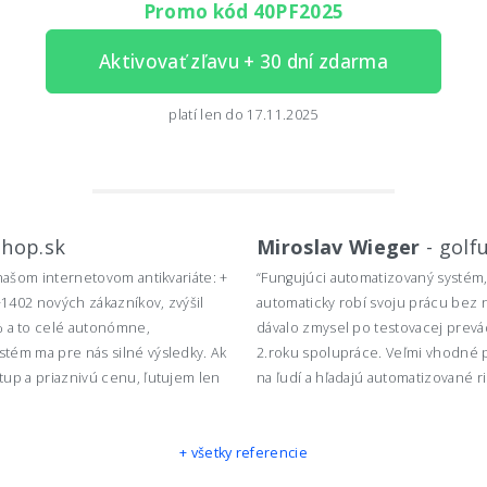
Promo kód 40PF2025
Aktivovať zľavu + 30 dní zdarma
platí len do 17.11.2025
shop.sk
Miroslav Wieger
-
golf
 našom internetovom antikvariáte: +
“Fungujúci automatizovaný systém
1402 nových zákazníkov, zvýšil
automaticky robí svoju prácu bez 
 a to celé autonómne,
dávalo zmysel po testovacej prevád
stém ma pre nás silné výsledky. Ak
2.roku spolupráce. Veľmi vhodné 
tup a priaznivú cenu, ľutujem len
na ľudí a hľadajú automatizované ri
+ všetky referencie