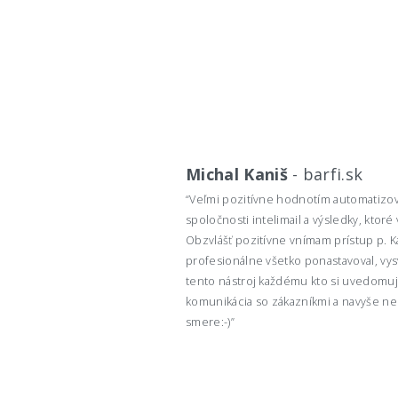
Michal Kaniš
-
barfi.sk
“Veľmi pozitívne hodnotím automatizov
spoločnosti intelimail a výsledky, ktoré
Obzvlášť pozitívne vnímam prístup p. K
profesionálne všetko ponastavoval, vysv
tento nástroj každému kto si uvedomuje
komunikácia so zákazníkmi a navyše n
smere:-)”