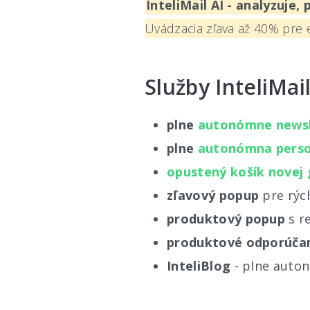
InteliMail AI - analyzuje,
Uvádzacia zľava až 40% pre 
Služby InteliMai
plne
autonómne newsl
plne
autonómna perso
opustený košík novej 
zľavový popup
pre rých
produktový popup
s r
produktové odporúča
InteliBlog
- plne auton