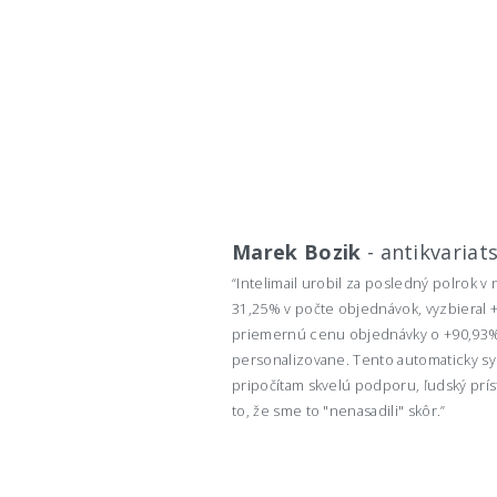
Marek Bozik
-
antikvariat
“Intelimail urobil za posledný polrok v
31,25% v počte objednávok, vyzbieral +
priemernú cenu objednávky o +90,93%
personalizovane. Tento automaticky sy
pripočítam skvelú podporu, ľudský prís
to, že sme to "nenasadili" skôr.”