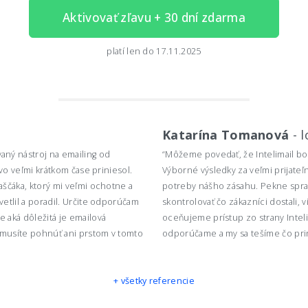
Aktivovať zľavu + 30 dní zdarma
platí len do 17.11.2025
Katarína Tomanová
-
l
aný nástroj na emailing od
“Môžeme povedať, že Intelimail bo
 vo veľmi krátkom čase priniesol.
Výborné výsledky za veľmi prijat
aščáka, ktorý mi veľmi ochotne a
potreby nášho zásahu. Pekne sprac
etlil a poradil. Určite odporúčam
skontrolovať čo zákazníci dostali, v
 aká dôležitá je emailová
oceňujeme prístup zo strany Inteli
emusíte pohnúť ani prstom v tomto
odporúčame a my sa tešíme čo prin
+ všetky referencie