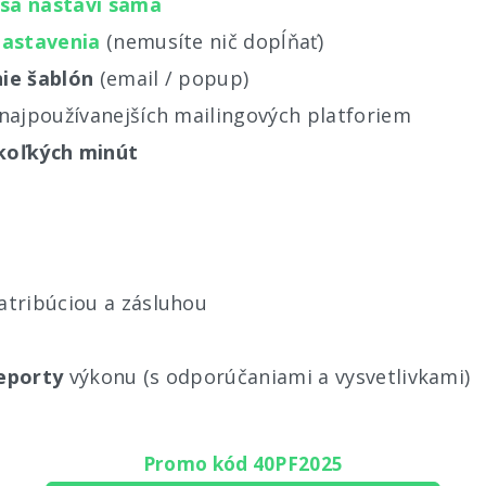
 sa nastaví sama
nastavenia
(nemusíte nič dopĺňať)
ie šablón
(email / popup)
najpoužívanejších mailingových platforiem
ekoľkých minút
atribúciou a zásluhou
eporty
výkonu (s odporúčaniami a vysvetlivkami)
Promo kód 40PF2025