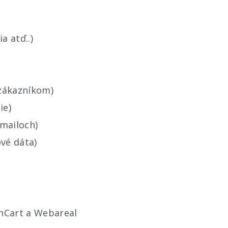
a atď..)
 zákazníkom)
ie)
mailoch)
vé dáta)
nCart a Webareal