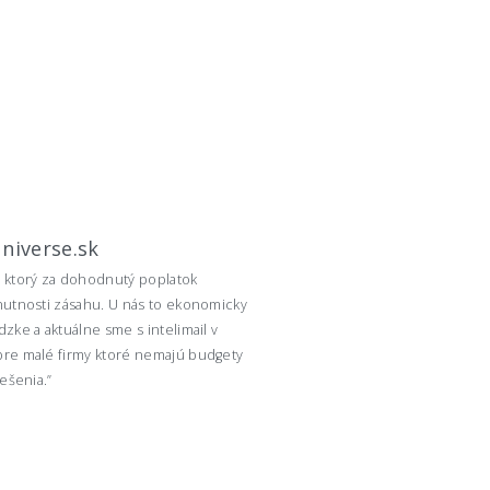
universe.sk
, ktorý za dohodnutý poplatok
nutnosti zásahu. U nás to ekonomicky
zke a aktuálne sme s intelimail v
pre malé firmy ktoré nemajú budgety
ešenia.”