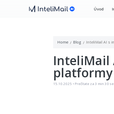
Úvod
I
Home
Blog
InteliMail AI s
InteliMail
platformy
15.10.2025 • Prečítate za 3 min 30 se