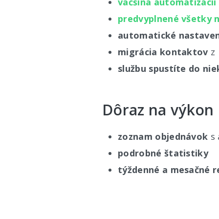
väčšina automatizácií
predvyplnené všetky 
automatické nastaven
migrácia kontaktov
z 
službu spustíte do ni
Dôraz na výkon
zoznam objednávok
s 
podrobné štatistiky
týždenné a mesačné r