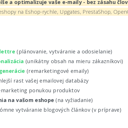
 píše a optimalizuje vaše e-maily - bez zásahu člo
eshopy na Eshop-rychle, Upgates, PrestaShop, OpenCa
l
ettre
(plánovanie, vytváranie a odosielanie)
nalizácia
(unikátny obsah na mieru zákazníkovi)
generácie
(remarketingové emaily)
lejší rast vašej emailovej databázy
emarketing ponukou produktov
nia na vašom eshope
(na vyžiadanie)
ómne vytváranie blogových článkov (v príprave)