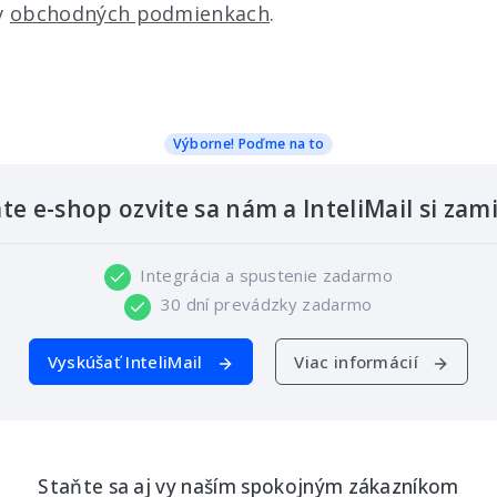
v
obchodných podmienkach
.
Výborne! Poďme na to
te e-shop ozvite sa nám a InteliMail si zami
Integrácia a spustenie zadarmo
30 dní prevádzky zadarmo
Vyskúšať InteliMail
Viac informácií
Staňte sa aj vy naším spokojným zákazníkom