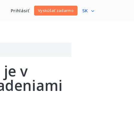
Prihlásiť
SK
Vyskúšať zadarmo
 je v
iadeniami