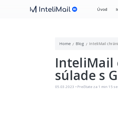
Úvod
I
Home
Blog
InteliMail chrá
InteliMail
súlade s 
05.03.2023 • Prečítate za 1 min 15 se