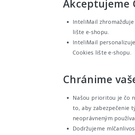
Akceptujeme 
InteliMail zhromažďuje 
lište e-shopu.
InteliMail personalizuj
Cookies lište e-shopu.
Chránime vaš
Našou prioritou je čo 
to, aby zabezpečenie t
neoprávneným používan
Dodržujeme mlčanlivosť