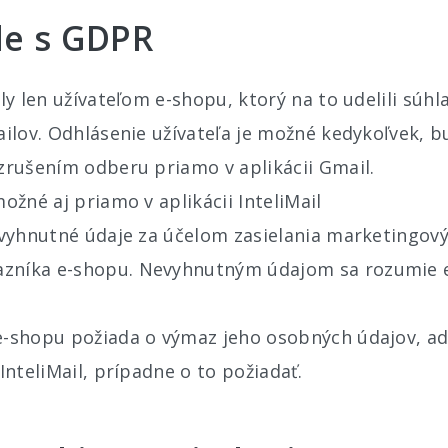
de s GDPR
ily len užívateľom e-shopu, ktorý na to udelili súh
mailov. Odhlásenie užívateľa je možné kedykoľvek,
 zrušením odberu priamo v aplikácii Gmail.
možné aj priamo v aplikácii InteliMail
evyhnutné údaje za účelom zasielania marketingový
zníka e-shopu. Nevyhnutným údajom sa rozumie e
e-shopu požiada o výmaz jeho osobných údajov, a
 InteliMail, prípadne o to požiadať.