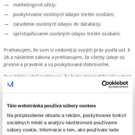
marketingové účely;
poskytovanie osobných údajov tretím osobám;
zaradenie osobných údajov do databázy;
sprístupňovanie osobných údajov tretím osobám;
Prehlasujem, že som si vedomí(á) svojich práv podľa ust. §
28 a následne zákona a prehlasujem, že všetky údaje sú
presné a pravdivé a sú poskytované dobrovoľne.
Prevádzkovateľ prehlasuje, že bude zhromažďovať osobné
údaje v rozsahu nevyhnutnom pre naplnenie vyššie
stanoveného účelu a spracovávať ich iba v súlade s účelom,
ku ktorému boli zhromaždené. Prevádzkovateľ prehlasuje,
že bude osobné údaje spracovávať nasledujúcim
Táto webstránka používa súbory cookies
spôsobom:
Na prispôsobenie obsahu a reklám, poskytovanie funkcií
sociálnych médií a analýzu návštevnosti používame
automatizovane prostredníctvom počítačov a
súbory cookie. Informácie o tom, ako používate naše
počítačových programov;