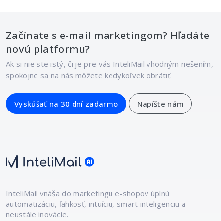
Začínate s e-mail marketingom? Hľadáte
novú platformu?
Ak si nie ste istý, či je pre vás InteliMail vhodným riešením,
spokojne sa na nás môžete kedykoľvek obrátiť.
Vyskúšať na 30 dní zadarmo
Napíšte nám
InteliMail vnáša do marketingu e-shopov
úplnú
automatizáciu, ľahkosť, intuíciu,
smart inteligenciu a
neustále inovácie.