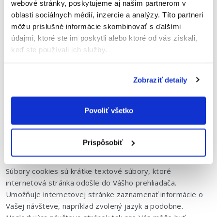
webové stránky, poskytujeme aj našim partnerom v
v písomnej podobe;
oblasti sociálnych médií, inzercie a analýzy. Títo partneri
môžu príslušné informácie skombinovať s ďalšími
Tento súhlas je slobodný a vedomí prejav vôle dotknutej
údajmi, ktoré ste im poskytli alebo ktoré od vás získali,
osoby, ktorého obsahom je povolenie dotknutej osoby so
keď ste používali ich služby.
spracovaním osobných údajov.
Súhlas je konkludentne poskytnutý otvorením (použitím)
Zobraziť detaily
vyššie popísanej internetovej aplikácie alebo kliknutím na
tlačítko s nápisom “Odoslať” dostupnom z internetovej
adresy www.intelimail.sk/sk/trial.php.
Povoliť všetko
Súbory cookies
Prispôsobiť
Súbory cookies sú krátke textové súbory, ktoré
internetová stránka odošle do Vášho prehliadača.
Umožňuje internetovej stránke zaznamenať informácie o
Vašej návšteve, napríklad zvolený jazyk a podobne.