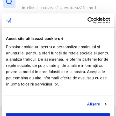
InteliMail analizează și evaluează în mod
constant datele colectate, ceea ce reprezintă o
bază importantă pentru personalizarea fiecărui
client.
Decizie și execuție
Acest site utilizează cookie-uri
Folosim cookie-uri pentru a personaliza conținutul și
InteliMail decide către ce client și când să trimită
anunțurile, pentru a oferi funcții de rețele sociale și pentru
e-mailul. Completați șablonul de e-mail cu text,
a analiza traficul. De asemenea, le oferim partenerilor de
produse și trimiteți-l clientului.
rețele sociale, de publicitate și de analize informații cu
privire la modul în care folosiți site-ul nostru. Aceștia le
pot combina cu alte informații oferite de dvs. sau culese
în urma folosirii serviciilor lor.
Afişare