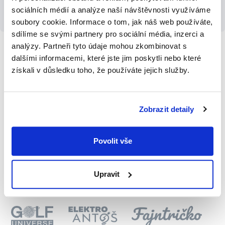
Vyzkoušet InteliMail
Více informací
sociálních médií a analýze naší návštěvnosti využíváme
soubory cookie. Informace o tom, jak náš web používáte,
sdílíme se svými partnery pro sociální média, inzerci a
analýzy. Partneři tyto údaje mohou zkombinovat s
dalšími informacemi, které jste jim poskytli nebo které
Staňte se i vy naším spokojeným zákazníkem
získali v důsledku toho, že používáte jejich služby.
Zobrazit detaily
Povolit vše
Upravit