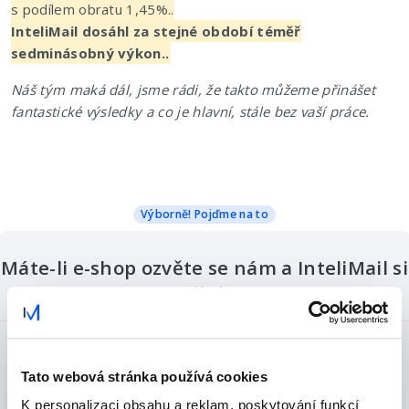
s podílem obratu 1,45%..
InteliMail dosáhl za stejné období téměř
sedminásobný výkon..
Náš tým maká dál, jsme rádi, že takto můžeme přinášet
fantastické výsledky a co je hlavní, stále bez vaší práce.
Výborně! Pojďme na to
Máte-li e-shop ozvěte se nám a InteliMail si
zamilujete
Integrace a spuštění zdarma
30 dní bezplatného provozu
Tato webová stránka používá cookies
K personalizaci obsahu a reklam, poskytování funkcí